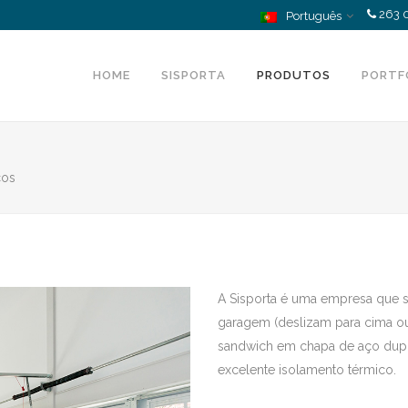
263 
Português
HOME
SISPORTA
PRODUTOS
PORTF
cos
A Sisporta é uma empresa que s
garagem (deslizam para cima ou p
sandwich em chapa de aço duplo
excelente isolamento térmico.