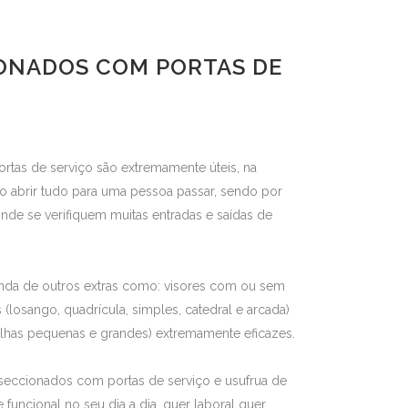
ONADOS COM PORTAS DE
tas de serviço são extremamente úteis, na
 abrir tudo para uma pessoa passar, sendo por
de se verifiquem muitas entradas e saídas de
nda de outros extras como: visores com ou sem
(losango, quadrícula, simples, catedral e arcada)
relhas pequenas e grandes) extremamente eficazes.
seccionados com portas de serviço e usufrua de
funcional no seu dia a dia, quer laboral quer