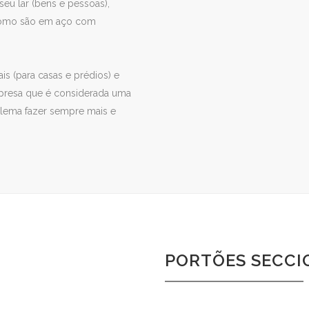
eu lar (bens e pessoas),
, como são em aço com
is (para casas e prédios) e
presa que é considerada uma
o lema fazer sempre mais e
PORTÕES SECCI