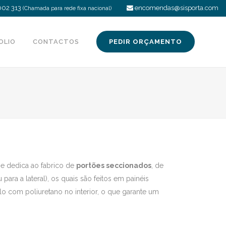
002 313
encomendas@sisporta.com
(Chamada para rede fixa nacional)
OLIO
CONTACTOS
PEDIR ORÇAMENTO
e dedica ao fabrico de
portões seccionados
, de
ara a lateral), os quais são feitos em painéis
 com poliuretano no interior, o que garante um