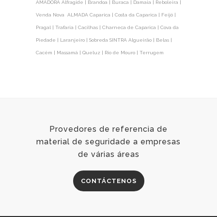
AMADORA Alfragide | Brandoa | Buraca | Damaia | Reboleira |
Venda Nova ALMADA Caparica | Costa da Caparica | Feijó |
Pragal | Trafaria | Cacilhas | Charneca de Caparica | Cova da
Piedade | Laranjeiro | Sobreda SINTRA Algueirão | Belas |
Cacém | Massamá | Queluz | Rio de Mouro | Terrugem
Provedores de referencia de
material de seguridade a empresas
de várias áreas
CONTÁCTENOS