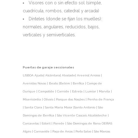
Visores con o sin efecto sol (simple,
cuadrícula, rombos, catedral y arcada)
Dinteles (donde se fijan los muelles):
normales, angulares, reducidos, bajos,
verticales y semiverticales.
Puertas de garaje seccionales
LISBOA Ajuda| Alcântara| Alvalade| Areeiro| Arroios |
Avenidas Novas | Beato |Belém | Benfica | Campo de
Ourique | Campolide | Carnide | Estrela | Lumiar | Marvila |
Misericórdia | Olivais | Parque das Nações | Penha de França
| Santa Clara | Santa Maria Maior |Santo António | São
Domingos de Benfica | São Vicente Cascais Alcabideche |
Carcavelos | Estoril | Parede | São Domingos de Rana OEIRAS
Algés | Carnaxide | Paço de Arcos | Porto Salvo | São Marcos