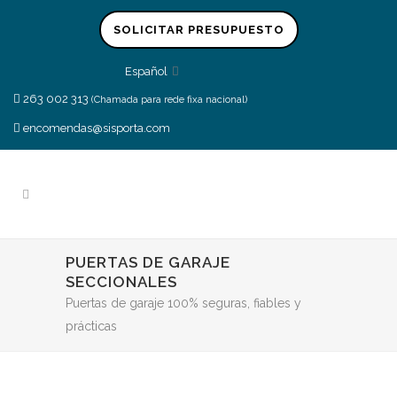
SOLICITAR PRESUPUESTO
Español
263 002 313
(Chamada para rede fixa nacional)
encomendas@sisporta.com
PUERTAS DE GARAJE
SECCIONALES
Puertas de garaje 100% seguras, fiables y
prácticas