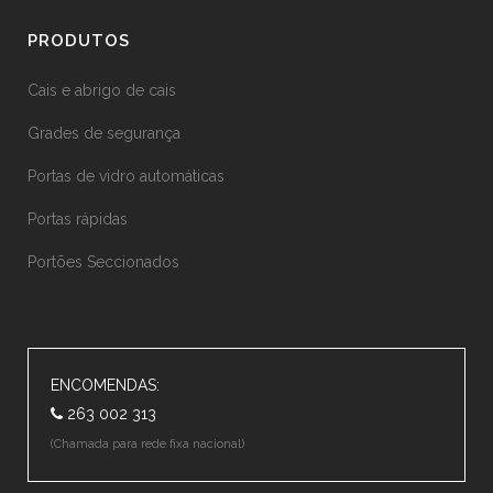
PRODUTOS
Cais e abrigo de cais
Grades de segurança
Portas de vidro automáticas
Portas rápidas
Portões Seccionados
ENCOMENDAS:
263 002 313
(Chamada para rede fixa nacional)