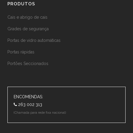
PRODUTOS
Cais e abrigo de cais
Grades de segurança
Portas de vidro automáticas
Portas rápidas
Portões Seccionados
ENCOMENDAS:
263 002 313
(Chamada para rede fixa nacional)