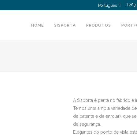
263 
Português
HOME
SISPORTA
PRODUTOS
PORTF
A Sisporta é perita no fabrico e
Temos uma ampla variedade de 
de batente e de enrolar), que s
de segurança.
Elegantes do ponto de vista es