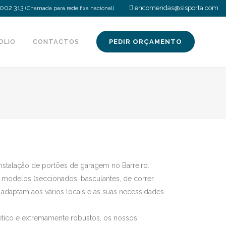
002 313
encomendas@sisporta.com
(Chamada para rede fixa nacional)
OLIO
CONTACTOS
PEDIR ORÇAMENTO
 instalação de portões de garagem no Barreiro.
modelos (seccionados, basculantes, de correr,
e adaptam aos vários locais e às suas necessidades
tético e extremamente robustos, os nossos