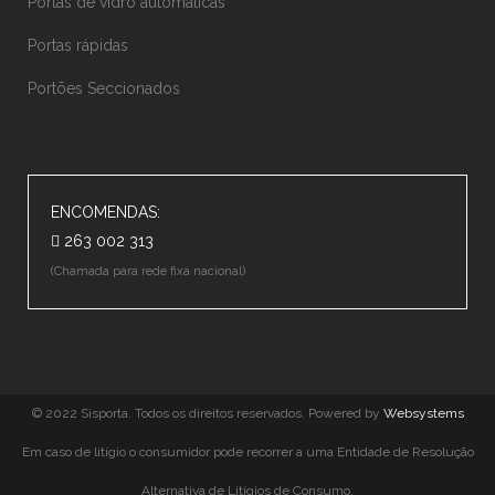
Portas de vidro automáticas
Portas rápidas
Portões Seccionados
ENCOMENDAS:
263 002 313
(Chamada para rede fixa nacional)
© 2022 Sisporta. Todos os direitos reservados. Powered by
Websystems
Em caso de litígio o consumidor pode recorrer a uma Entidade de Resolução
Alternativa de Litígios de Consumo.