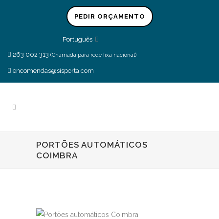
PEDIR ORÇAMENTO
Português
263 002 313
(Chamada para rede fixa nacional)
encomendas@sisporta.com
PORTÕES AUTOMÁTICOS
COIMBRA