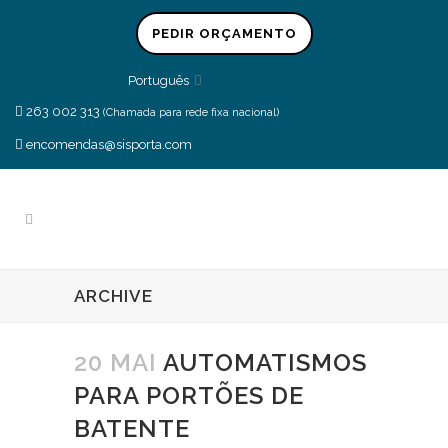
PEDIR ORÇAMENTO
Português
263 002 313
(Chamada para rede fixa nacional)
encomendas@sisporta.com
ARCHIVE
20 MAI
AUTOMATISMOS
PARA PORTÕES DE
BATENTE