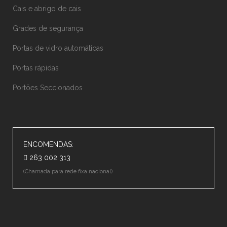
Cais e abrigo de cais
Grades de segurança
Portas de vidro automáticas
Portas rápidas
Portões Seccionados
ENCOMENDAS:
263 002 313
(Chamada para rede fixa nacional)