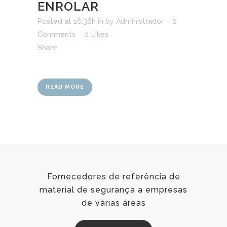
ENROLAR
Posted at 16:36h
in
by
Administrador
0
Comments
0
Likes
Share
READ MORE
Fornecedores de referência de
material de segurança a empresas
de várias áreas