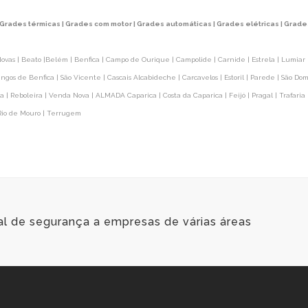
 Grades térmicas | Grades com motor | Grades automáticas | Grades elétricas | Gra
Novas | Beato |Belém | Benfica | Campo de Ourique | Campolide | Carnide | Estrela | Lumiar |
ngos de Benfica | São Vicente | Cascais Alcabideche | Carcavelos | Estoril | Parede | São Do
 | Reboleira | Venda Nova | ALMADA Caparica | Costa da Caparica | Feijó | Pragal | Trafaria 
 Rio de Mouro | Terrugem
al de segurança a empresas de várias áreas