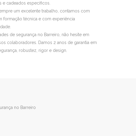
s e cadeados específicos.
r sempre um excelente trabalho, contamos com
m formação técnica e com experiência
idade.
des de segurança no Barreiro, não hesite em
sos colaboradores. Damos 2 anos de garantia em
gurança, robustez, rigor e design.