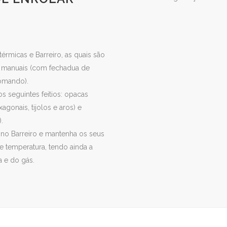
érmicas e Barreiro, as quais são
 manuais (com fechadua de
omando).
 seguintes feitios: opacas
agonais, tijolos e aros) e
.
 no Barreiro e mantenha os seus
 temperatura, tendo ainda a
 e do gás.