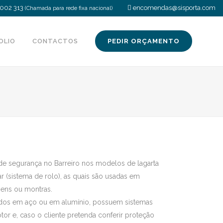
002 313
encomendas@sisporta.com
(Chamada para rede fixa nacional)
OLIO
CONTACTOS
PEDIR ORÇAMENTO
 de segurança no Barreiro nos modelos de lagarta
ar (sistema de rolo), as quais são usadas em
agens ou montras.
ados em aço ou em alumínio, possuem sistemas
r e, caso o cliente pretenda conferir proteção