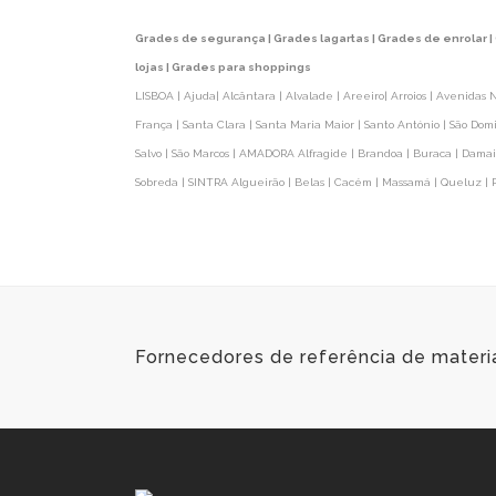
Grades de segurança | Grades lagartas | Grades de enrolar |
lojas | Grades para shoppings
LISBOA | Ajuda| Alcântara | Alvalade | Areeiro| Arroios | Avenidas 
França | Santa Clara | Santa Maria Maior | Santo António | São Domi
Salvo | São Marcos | AMADORA Alfragide | Brandoa | Buraca | Damaia
Sobreda | SINTRA Algueirão | Belas | Cacém | Massamá | Queluz |
Fornecedores de referência de materi