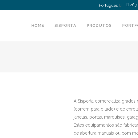
263 
Português
HOME
SISPORTA
PRODUTOS
PORTF
A Sisporta comercializa grades
(correm para o lado) e de enrol
janelas, portas, marquises, gar
Estes equipamentos são fabric
de abertura manuais ou com moto