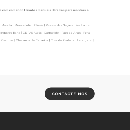
des com comando | Grades manuais | Grades para montras e
 Marvila | Misericórdia | Olivais | Parque das Nações | Penha de
mingos de Rana | OEIRAS Algés | Carnaxide | Paço de Arcos | Porto
| Cacilhas | Charneca de Caparica | Cova da Piedade | Laranjeiro |
CONTACTE-NOS