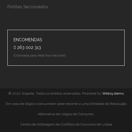
Portões Seccionados
ENCOMENDAS:
263 002 313
(Chamada para rede fixa nacional)
© 2022 Sisporta. Todos os direitos reservados. Powered by
Websystems
Em caso de litígio o consumidor pode recorrer a uma Entidade de Resolução
Alternativa de Litígios de Consumo.
Centro de Arbitragem de Conflitos de Consumo de Lisboa