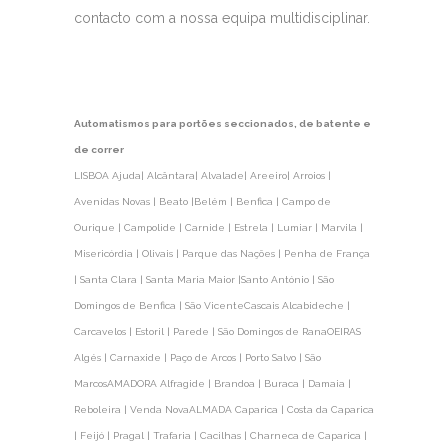
contacto com a nossa equipa multidisciplinar.
Automatismos para portões seccionados, de batente e
de correr
LISBOA Ajuda| Alcântara| Alvalade| Areeiro| Arroios |
Avenidas Novas | Beato |Belém | Benfica | Campo de
Ourique | Campolide | Carnide | Estrela | Lumiar | Marvila |
Misericórdia | Olivais | Parque das Nações | Penha de França
| Santa Clara | Santa Maria Maior |Santo António | São
Domingos de Benfica | São Vicente
Cascais Alcabideche |
Carcavelos | Estoril | Parede | São Domingos de Rana
OEIRAS
Algés | Carnaxide | Paço de Arcos | Porto Salvo | São
Marcos
AMADORA Alfragide | Brandoa | Buraca | Damaia |
Reboleira | Venda Nova
ALMADA Caparica | Costa da Caparica
| Feijó | Pragal | Trafaria | Cacilhas | Charneca de Caparica |