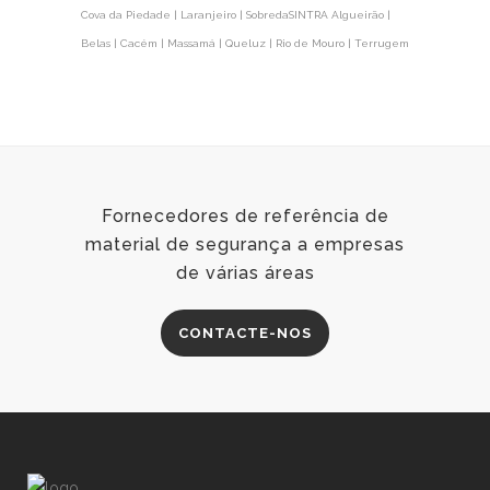
Cova da Piedade | Laranjeiro | Sobreda
SINTRA Algueirão |
Belas | Cacém | Massamá | Queluz | Rio de Mouro | Terrugem
Fornecedores de referência de
material de segurança a empresas
de várias áreas
CONTACTE-NOS